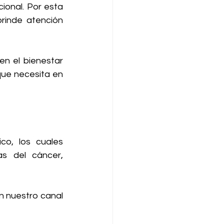
onal. Por esta 
rinde atención 
n el bienestar 
ue necesita en 
o, los cuales 
s del cáncer, 
 nuestro canal 