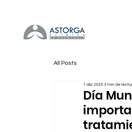
All Posts
1 abr 2025
3 min de lectu
Día Mund
importa
tratami