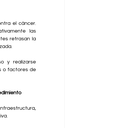
tra el cáncer. 
tivamente las 
es retrasan la 
zada. 
 y realizarse 
 o factores de 
edimiento
fraestructura, 
va. 