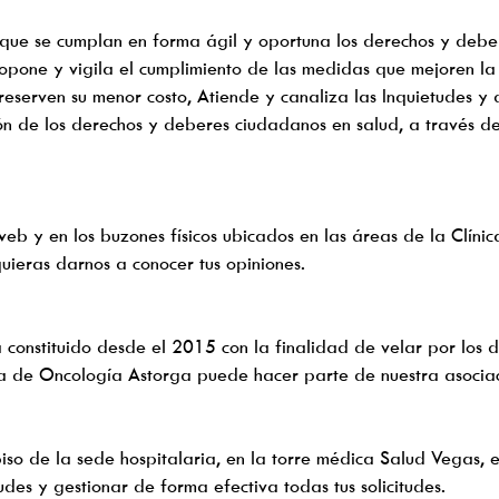
orque se cumplan en forma ágil y oportuna los derechos y debe
Propone y vigila el cumplimiento de las medidas que mejoren la
preserven su menor costo, Atiende y canaliza las Inquietudes 
ación de los derechos y deberes ciudadanos en salud, a través d
b y en los buzones físicos ubicados en las áreas de la Clínica
uieras darnos a conocer tus opiniones.
 constituido desde el 2015 con la finalidad de velar por los d
ca de Oncología Astorga puede hacer parte de nuestra asociac
so de la sede hospitalaria, en la torre médica Salud Vegas, 
tudes y gestionar de forma efectiva todas tus solicitudes.