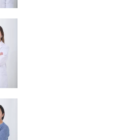
Dra. Camila Lema Calidonio
Coordinadora de Desarrollo de Investigac
Katerin Puerta Alzate
Coordinadora de Estudios Clínicos