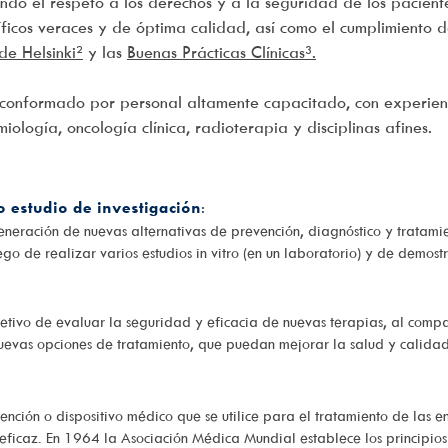
yendo el respeto a los derechos y a la seguridad de los pacient
íficos veraces y de óptima calidad, así como el cumplimiento d
de Helsinki²
y las
Buenas Prácticas Clínicas³.
 conformado por personal altamente capacitado, con experien
ología, oncología clínica, radioterapia y disciplinas afines.
 o estudio de investigación
:
 generación de nuevas alternativas de prevención, diagnóstico y tratam
ego de realizar varios estudios in vitro (en un laboratorio) y de demost
objetivo de evaluar la seguridad y eficacia de nuevas terapias, al comp
 nuevas opciones de tratamiento, que puedan mejorar la salud y calidad
nción o dispositivo médico que se utilice para el tratamiento de las 
ficaz. En 1964 la Asociación Médica Mundial establece los principios 