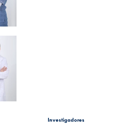
Dr. Mateo Pineda Álvarez
Médico de i
nvestigación
Investigadores