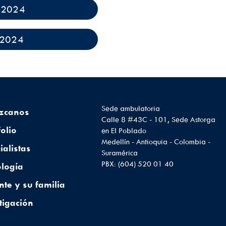
 2024
 2024
Sede ambulatoria
zcanos
Calle 8 #43C - 101, Sede Astorga
folio
en El Poblado
Medellín - Antioquia - Colombia -
ialistas
Suramérica
PBX: (604) 520 01 40
logía
nte y su familia
tigación