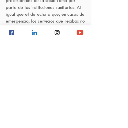
profesionales de la salud como por
parte de las instituciones sanitarias. Al
igual que el derecho a que, en casos de
emergencia, los servicios que recibas no
estén condicionados al pago anticipado
de honorarios.
Recibir o rehusar apoyo espiritual o
moral cualquiera que sea el culto
religioso que profeses.
Derecho a que se te respete la voluntad
de participar o no en investigaciones
realizadas por personal científicamente
calificado, siempre y cuando te hayas
enterado acerca de los objetivos,
métodos, posibles beneficios, riesgos
previsibles e incomodidades que el
proceso investigativo pueda implicar.
Derecho a que se respete la voluntad
de aceptar o rehusar la donación de tus