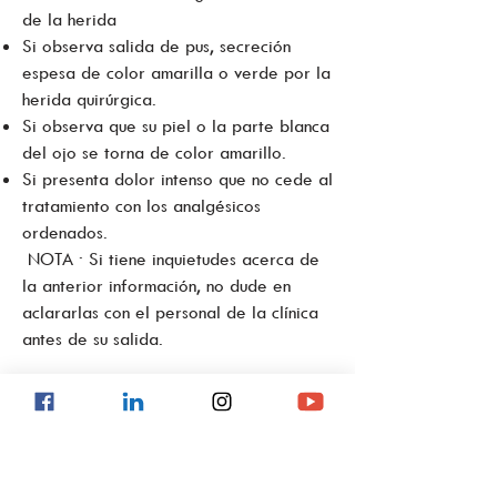
de la herida
Si observa salida de pus, secreción
espesa de color amarilla o verde por la
herida quirúrgica.
Si observa que su piel o la parte blanca
del ojo se torna de color amarillo.
Si presenta dolor intenso que no cede al
tratamiento con los analgésicos
ordenados.
NOTA ∙ Si tiene inquietudes acerca de
la anterior información, no dude en
aclararlas con el personal de la clínica
antes de su salida.
9.3 Cuidados post colectomía total
DIETA
Consuma alimentos sin grasa, leche y sin
condimentos