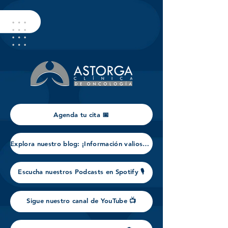
Agenda tu cita 📅
Explora nuestro blog: ¡Información valiosa para tu salud!
Escucha nuestros Podcasts en Spotify 🎙️
Sigue nuestro canal de YouTube 📺