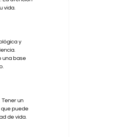
 vida. 
ológica y 
encia. 
o una base 
o.
 Tener un 
o que puede 
ad de vida.