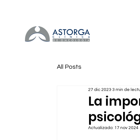
All Posts
27 dic 2023
3 min de lect
La impo
psicológ
Actualizado:
17 nov 2024