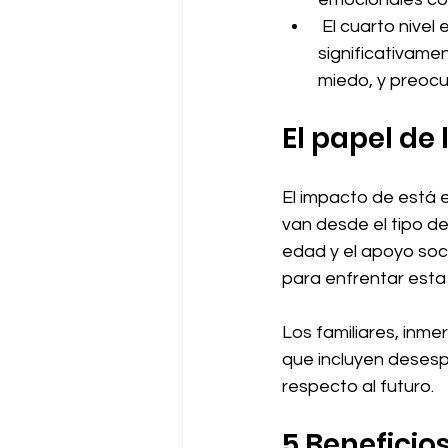
 El cuarto nivel
significativame
miedo, y preocu
El papel de
El impacto de está e
van desde el tipo de
edad y el apoyo soci
para enfrentar esta
Los familiares, in
que incluyen desesp
respecto al futuro.
5 Beneficio