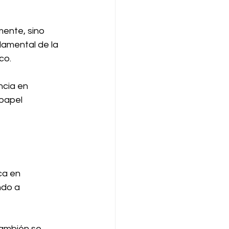
ente, sino 
amental de la 
co.
ncia en 
papel 
ca en 
ndo a 
también se 