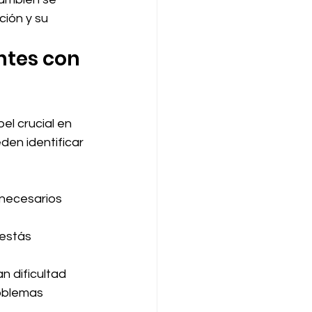
ión y su 
ntes con 
l crucial en 
den identificar 
 necesarios 
 estás 
n dificultad 
oblemas 