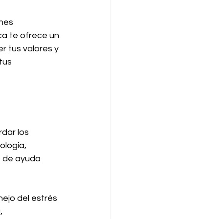
nes 
ca te ofrece un 
 tus valores y 
tus 
dar los 
logía, 
s de ayuda 
ejo del estrés 
, 