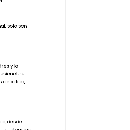
l, solo son 
rés y la 
esional de 
 desafíos, 
da, desde 
. La atención 