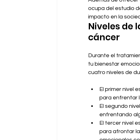
ocupa del estudio de
impacto en la socie
Niveles de 
cáncer
Durante el tratamie
tu bienestar emocion
cuatro niveles de d
El primer nivel 
para enfrentar l
El segundo nivel
enfrentando al
El tercer nivel 
para afrontar 
emocionales co