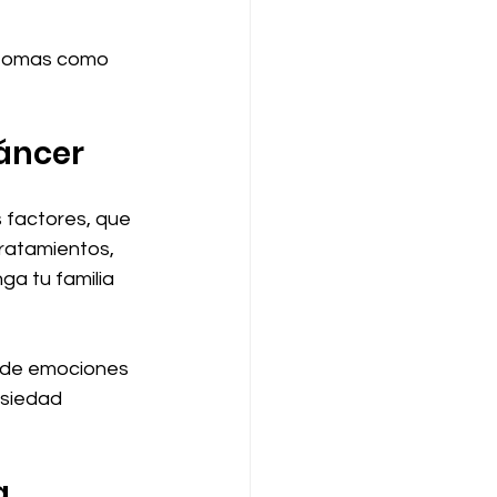
íntomas como 
cáncer
 factores, que 
tratamientos, 
ga tu familia 
 de emociones 
nsiedad 
a 