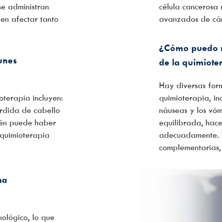
se administran
célula cancerosa 
den afectar tanto
avanzados de cán
¿Cómo puedo m
unes
de la quimiote
Hay diversas form
oterapia incluyen:
quimioterapia, i
érdida de cabello
náuseas y los vóm
ién puede haber
equilibrada, hac
 quimioterapia
adecuadamente. 
complementarias,
ma
nológico, lo que