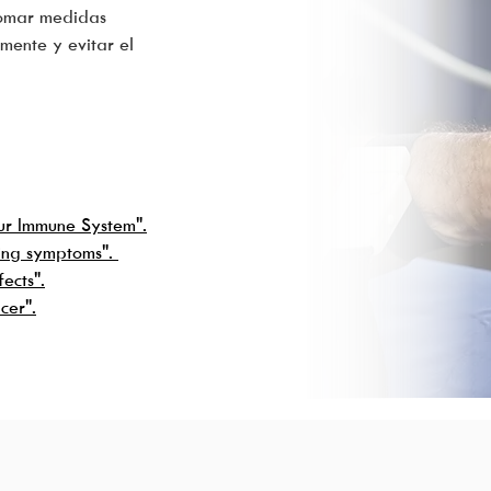
 tomar medidas
mente y evitar el
ur Immune System".
ing symptoms".
ects".
cer".