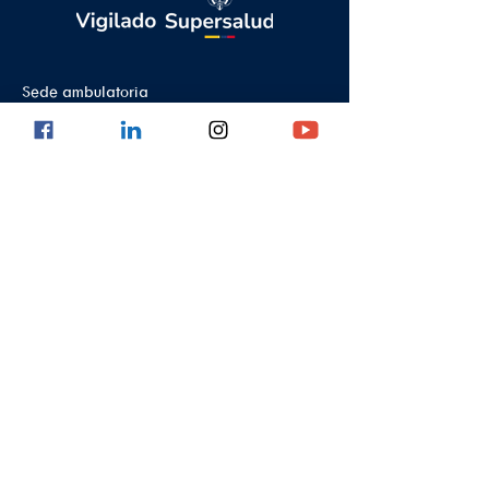
Sede ambulatoria
Calle 8 #43C - 101, Sede Astorga en El
Poblado
Medellín - Antioquia - Colombia -
Suramérica
PBX:
(604) 520 01 40