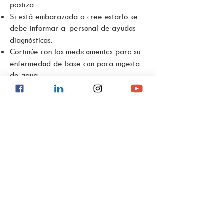
postiza.
Si está embarazada o cree estarlo se
debe informar al personal de ayudas
diagnósticas.
Continúe con los medicamentos para su
enfermedad de base con poca ingesta
de agua.
Debe asistir al examen con un
acompañante que sea mayor de edad,
que tenga disponibilidad de tiempo y
sea receptivo a recibir la información y
recomendaciones.
Debe presentar: orden médica, historia
clínica, estudios radiológicos anteriores,
autorización de la EPS o aseguradora.