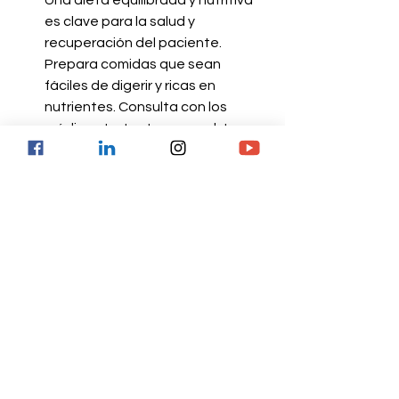
Una dieta equilibrada y nutritiva 
es clave para la salud y 
recuperación del paciente. 
Prepara comidas que sean 
fáciles de digerir y ricas en 
nutrientes. Consulta con los 
médicos tratantes para obtener 
recomendaciones específicas 
según las necesidades del 
paciente.
Anima a la actividad física ligera:
Siempre que el médico lo permita, 
anima a tu ser querido a 
mantenerse activo de forma 
ligera. Esto puede ser tan simple 
como dar un paseo corto o hacer 
estiramientos suaves. El ejercicio 
puede mejorar el estado de 
ánimo y mantener el cuerpo en 