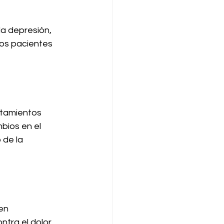
la depresión, 
os pacientes 
atamientos 
bios en el 
 de la 
en 
tra el dolor 