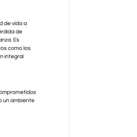
d de vida a 
érdida de 
anza. Es 
cos como los 
 integral.
comprometidos 
o un ambiente 