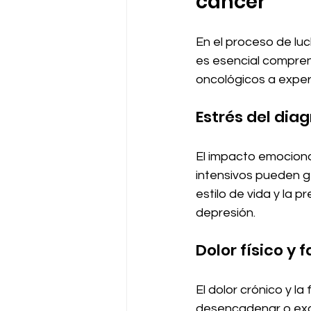
cáncer
En el proceso de luc
es esencial compren
oncológicos a exper
Estrés del dia
El impacto emocional
intensivos pueden ge
estilo de vida y la p
depresión.
Dolor físico y 
El dolor crónico y l
desencadenar o exac