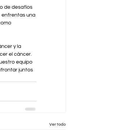
o de desafíos 
 enfrentas una 
 como 
ncer y la 
er el cáncer. 
uestro equipo 
frontar juntos 
Ver todo