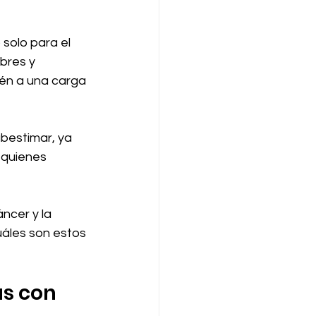
solo para el 
bres y 
ién a una carga 
bestimar, ya 
quienes 
ncer y la 
áles son estos 
s con 