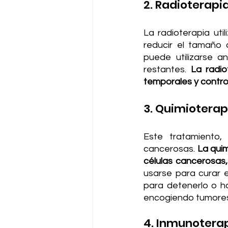
2. Radioterapia
La radioterapia uti
reducir el tamaño 
puede utilizarse a
restantes. 
La radio
temporales y contro
3. Quimioterap
Este tratamiento, 
cancerosas. 
La quim
células cancerosas,
usarse para curar e
para detenerlo o ha
encogiendo tumores
4. Inmunoterap