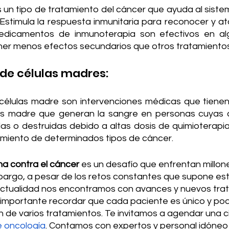
 un tipo de tratamiento del cáncer que ayuda al 
siste
Estimula la respuesta inmunitaria para reconocer y ata
edicamentos de inmunoterapia son efectivos en alg
ner menos efectos secundarios que otros tratamientos
 de células madres:
células madre son intervenciones médicas que tienen
las madre que generan la sangre en personas cuyas c
as o destruidas debido a altas dosis de quimioterapia 
tamiento de determinados tipos de cáncer.
cha contra el cáncer
 es un desafío que enfrentan millo
bargo, a pesar de los retos constantes que supone est
actualidad nos encontramos con avances y nuevos tra
s importante recordar que cada paciente es único y pod
 de varios tratamientos. Te invitamos a agendar una ci
e oncología
. Contamos con expertos y personal idóneo