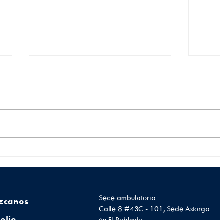
¿Cómo proteger la salud
Lo 
de tu cerebro?Hábitos
sobr
que favorecen el
sínt
bienestar neurológico
pre
Sede ambulatoria
zcanos
Calle 8 #43C - 101, Sede Astorga
folio
en El Poblado