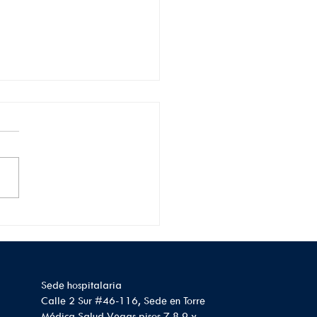
que debes saber
e el cáncer de riñón:
omas, riesgos y
vención
Sede hospitalaria
Calle 2 Sur #46-116, Sede en Torre
Médica Salud Vegas pisos 7,8,9 y