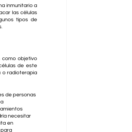
ma inmunitario
 a 
car las células 
unos tipos de 
.
 como objetivo 
élulas de este 
o radioterapia 
nes de personas 
a 
tamientos 
ría necesitar 
ta en 
 para 