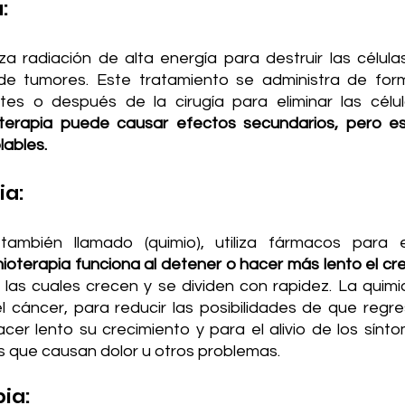
:
liza radiación de alta energía para destruir las célul
de tumores. Este tratamiento se administra de form
ntes o después de la cirugía para eliminar las célu
terapia puede causar efectos secundarios, pero es
lables.
ia:
también llamado (quimio), utiliza fármacos para el
ioterapia funciona al detener o hacer más lento el cre
 las cuales crecen y se dividen con rapidez. La quimi
l cáncer, para reducir las posibilidades de que regres
cer lento su crecimiento y para el alivio de los sínto
 que causan dolor u otros problemas.
ia: