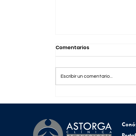
Comentarios
Escribir un comentario...
Mitos y realidades sobre
el cáncer de cabeza y
cuello
Conó
Porta