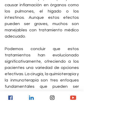
causar inflamación en órganos como 
los pulmones, el hígado o los 
intestinos. Aunque estos efectos 
pueden ser graves, muchos son 
manejables con tratamiento médico 
adecuado.
Podemos concluir que estos 
tratamientos han evolucionado 
significativamente, ofreciendo a los 
pacientes una variedad de opciones 
efectivas. La cirugía, la quimioterapia y 
la inmunoterapia son tres enfoques 
fundamentales que pueden ser 
utilizados de manera individual o en 
combinación, dependiendo del tipo 
de cáncer, la etapa de la enfermedad 
y las condiciones generales de salud 