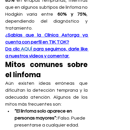
85%
 en etapas tempranas, mientras 
que en algunos subtipos de linfoma no 
Hodgkin varía entre 
60% y 75%
, 
dependiendo del diagnóstico y 
tratamiento.
¿Sabías que la Clínica Astorga ya 
cuenta con perfil en TIK TOK?
Da clic 
AQUÍ
 para seguirnos, darle like 
a nuestros videos y comentar.
Mitos comunes sobre 
el linfoma
Aún existen ideas erróneas que 
dificultan la detección temprana y la 
adecuada atención. Algunos de los 
mitos más frecuentes son:
“El linfoma solo aparece en 
personas mayores”: 
Falso. Puede 
presentarse a cualquier edad.