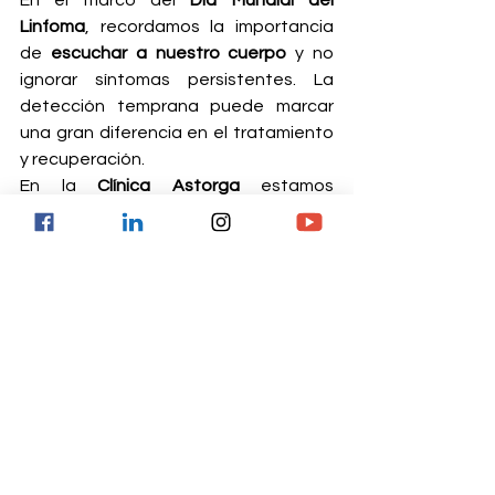
Linfoma
, recordamos la importancia 
de 
escuchar a nuestro cuerpo
 y no 
ignorar síntomas persistentes. La 
detección temprana puede marcar 
una gran diferencia en el tratamiento 
y recuperación.
En la 
Clínica Astorga
 estamos 
comprometidos con el cuidado 
integral de la salud de nuestros 
pacientes. Si notas cambios en tu 
cuerpo o presentas síntomas 
relacionados con el linfoma, 
consulta 
siempre a tiempo
. Tu bienestar es 
nuestra prioridad.
Consulta con nuestros 
especialistas.
Astorga, SIEMPRE 
CONTIGO.