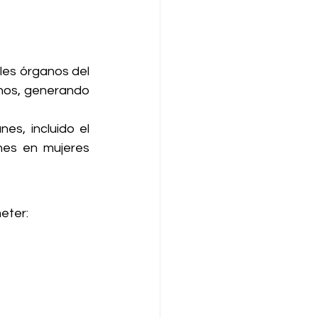
es órganos del 
nos, generando 
s, incluido el 
es en mujeres 
eter: