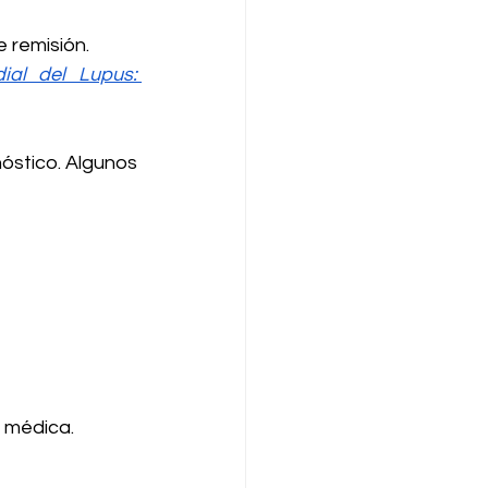
 remisión.
al del Lupus: 
óstico. Algunos 
n médica.