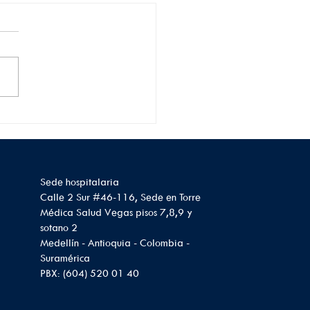
que debes saber
e el cáncer de riñón:
omas, riesgos y
vención
Sede hospitalaria
Calle 2 Sur #46-116, Sede en Torre
Médica Salud Vegas pisos 7,8,9 y
sotano 2
Medellín - Antioquia - Colombia -
Suramérica
PBX: (604) 520 01 40