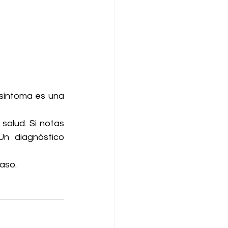
síntoma es una 
alud. Si notas 
n diagnóstico 
aso.