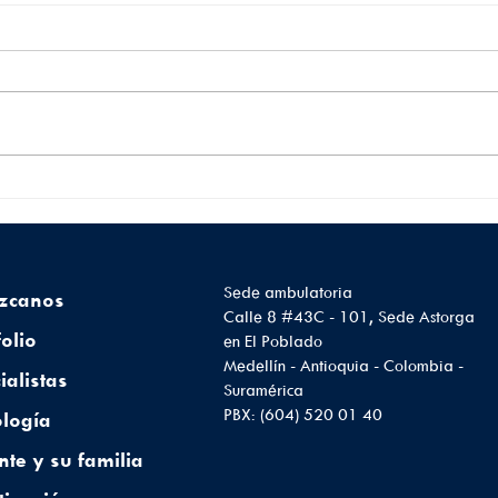
¿Cómo proteger la salud
Lo 
de tu cerebro?Hábitos
sobr
que favorecen el
sínt
bienestar neurológico
pre
Sede ambulatoria
zcanos
Calle 8 #43C - 101, Sede Astorga
folio
en El Poblado
Medellín - Antioquia - Colombia -
ialistas
Suramérica
PBX: (604) 520 01 40
logía
nte y su familia