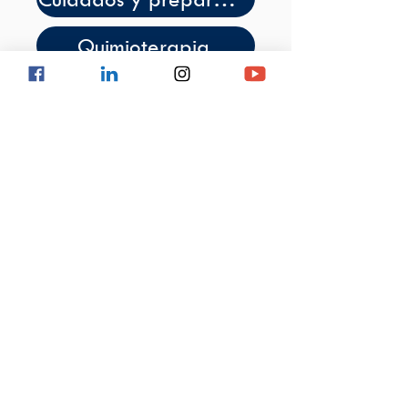
Quimioterapia
Radioterapia
Cirugía
Uso de medicamentos
En la Clínica de Oncología Astorga
prestamos servicios de salud con altos
estándares de calidad, garantizando la
integralidad en nuestra atención.
Política de protección de datos