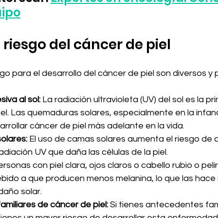
uipo
 riesgo del cáncer de piel
go para el desarrollo del cáncer de piel son diversos y p
iva al sol:
 La radiación ultravioleta (UV) del sol es la pr
iel. Las quemaduras solares, especialmente en la infan
arrollar cáncer de piel más adelante en la vida.
olares:
 El uso de camas solares aumenta el riesgo de c
diación UV que daña las células de la piel.
ersonas con piel clara, ojos claros o cabello rubio o pelir
ebido a que producen menos melanina, lo que las hace
daño solar.
miliares de cáncer de piel:
 Si tienes antecedentes fam
 tienes un mayor riesgo de desarrollar esta enfermedad