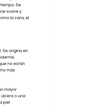
 tiempo. Se 
ie suave y 
omo la cara, el 
 Se origina en 
dermis. 
que no están 
cho más 
un mayor 
 úlcera o una 
 piel.