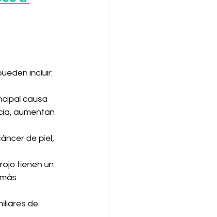
ueden incluir:
incipal causa 
cia, aumentan 
áncer de piel, 
rojo tienen un 
 más 
iliares de 
.