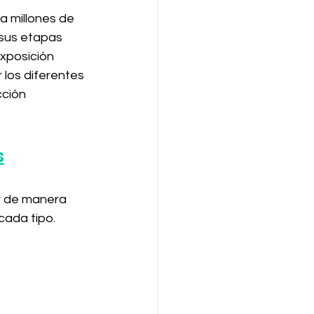
a millones de 
sus etapas 
xposición 
 los diferentes 
cción 
s
er de manera 
ada tipo. 