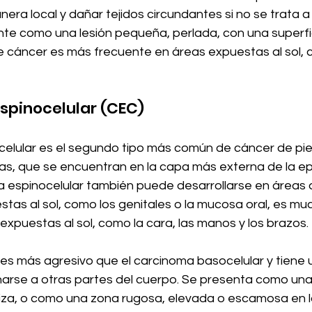
ra local y dañar tejidos circundantes si no se trata a
e como una lesión pequeña, perlada, con una superfic
 de cáncer es más frecuente en áreas expuestas al sol, c
spinocelular (CEC)
elular es el segundo tipo más común de cáncer de piel.
as, que se encuentran en la capa más externa de la epi
 espinocelular también puede desarrollarse en áreas 
tas al sol, como los genitales o la mucosa oral, es mu
xpuestas al sol, como la cara, las manos y los brazos. 
 es más agresivo que el carcinoma basocelular y tiene 
narse a otras partes del cuerpo. Se presenta como una
riza, o como una zona rugosa, elevada o escamosa en la