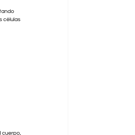
ntando 
 células 
 cuerpo, 