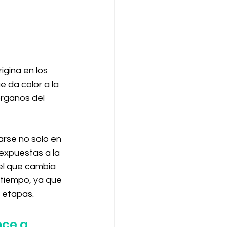
igina en los 
 da color a la 
rganos del 
arse no solo en 
expuestas a la 
el que cambia 
 tiempo, ya que 
 etapas.
ce a 