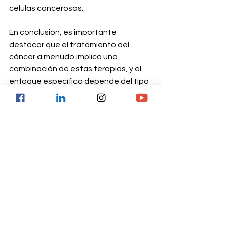
células cancerosas. 
En conclusión, es importante 
destacar que el tratamiento del 
cáncer a menudo implica una 
combinación de estas terapias, y el 
enfoque específico depende del tipo 
de cáncer, su estadio y la salud 
general del paciente, por eso te 
invitamos a 
programar una cita en la 
Clínica Oncológica Astorga.
Contamos con un equipo de 
profesionales expertos que te 
acompañarán en cada etapa de tu 
proceso. 
¡Siempre contigo!